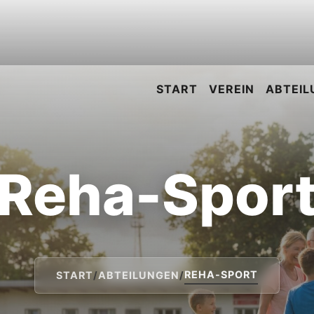
START
VEREIN
ABTEIL
Reha-Spor
REHA-SPORT
START
/
ABTEILUNGEN
/