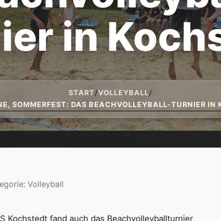
ier in Koch
START
/
VOLLEYBALL
/
NE, SOMMERFEST: DAS BEACHVOLLEYBALL-TURNIER IN
egorie:
Volleyball
Kochstedt fand auch das Beachvolleyballturnier