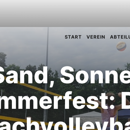
START
VEREIN
ABTEIL
Sand, Sonne
mmerfest: 
achvolleyba